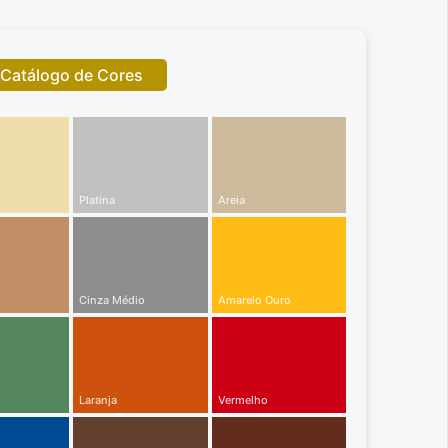
Catálogo de Cores
Platina
Areia
Cinza Médio
Amarelo Ouro
Laranja
Vermelho