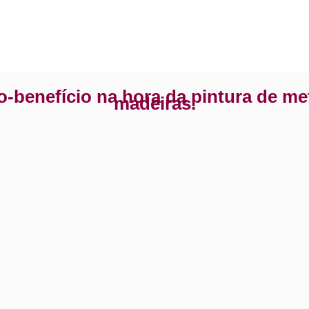
-benefício na hora da pintura de me
madeiras.