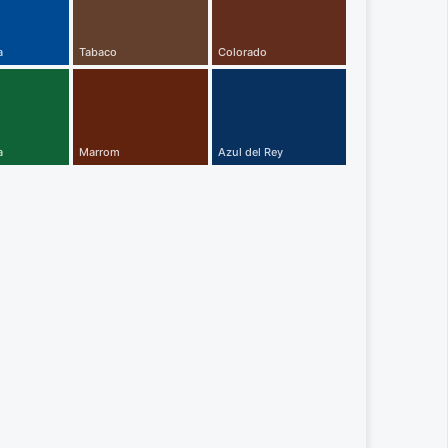
a
Tabaco
Colorado
a
Marrom
Azul del Rey