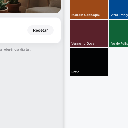
Marrom Conhaque
Azul Franç
Resetar
Vermelho Goya
Verde Folh
 referência digital.
Preto