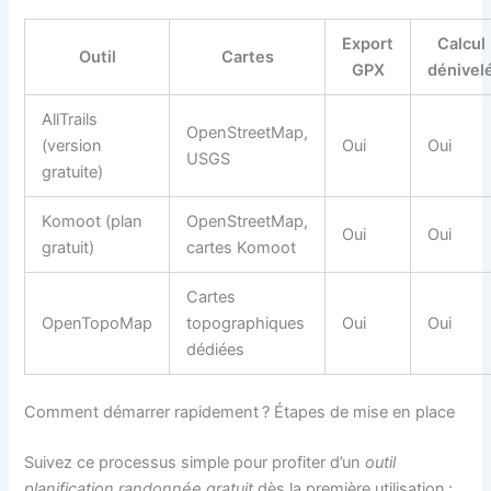
Export
Calcul
Outil
Cartes
GPX
dénivel
AllTrails
OpenStreetMap,
(version
Oui
Oui
USGS
gratuite)
Komoot (plan
OpenStreetMap,
Oui
Oui
gratuit)
cartes Komoot
Cartes
OpenTopoMap
topographiques
Oui
Oui
dédiées
Comment démarrer rapidement ? Étapes de mise en place
Suivez ce processus simple pour profiter d’un
outil
planification randonnée gratuit
dès la première utilisation :