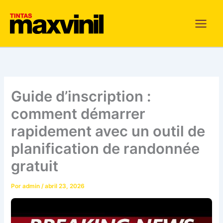
Ir
para
o
conteúdo
Guide d’inscription :
comment démarrer
rapidement avec un outil de
planification de randonnée
gratuit
Por
admin
/
abril 23, 2026