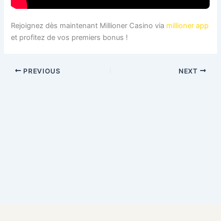
Rejoignez dès maintenant Millioner Casino via
millioner app
et profitez de vos premiers bonus !
PREVIOUS
NEXT