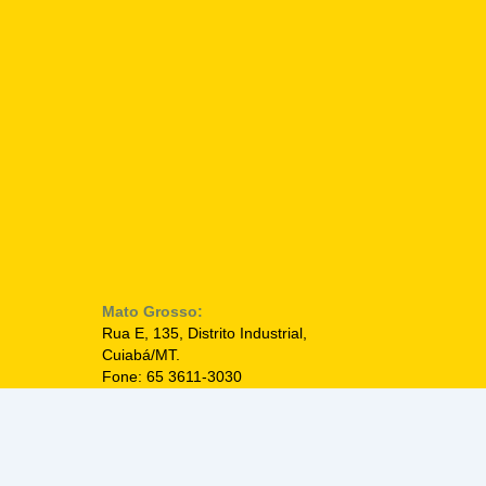
Mato Grosso:
Rua E, 135, Distrito Industrial,
Cuiabá/MT.
Fone: 65 3611-3030