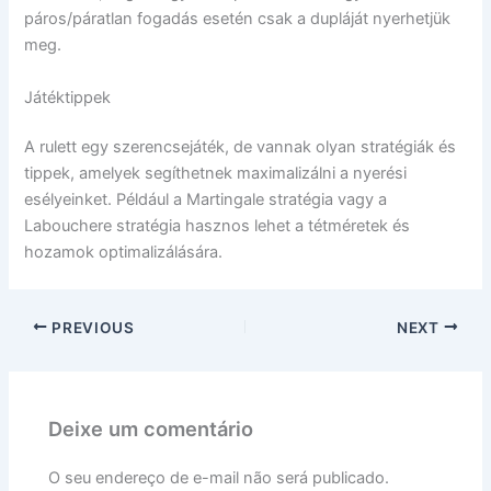
páros/páratlan fogadás esetén csak a dupláját nyerhetjük
meg.
Játéktippek
A rulett egy szerencsejáték, de vannak olyan stratégiák és
tippek, amelyek segíthetnek maximalizálni a nyerési
esélyeinket. Például a Martingale stratégia vagy a
Labouchere stratégia hasznos lehet a tétméretek és
hozamok optimalizálására.
PREVIOUS
NEXT
Deixe um comentário
O seu endereço de e-mail não será publicado.