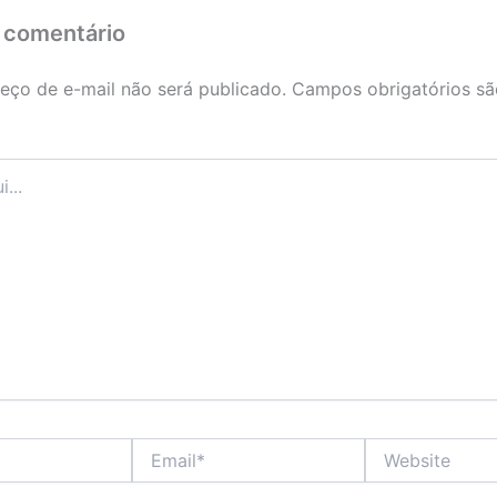
 comentário
eço de e-mail não será publicado.
Campos obrigatórios s
Email*
Website