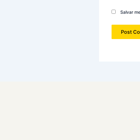
Salvar m