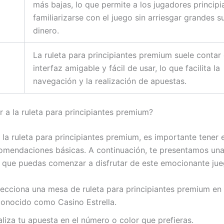
más bajas, lo que permite a los jugadores principi
familiarizarse con el juego sin arriesgar grandes 
dinero.
La ruleta para principiantes premium suele contar
interfaz amigable y fácil de usar, lo que facilita la
navegación y la realización de apuestas.
 a la ruleta para principiantes premium?
a la ruleta para principiantes premium, es importante tener 
omendaciones básicas. A continuación, te presentamos una
 que puedas comenzar a disfrutar de este emocionante jue
lecciona una mesa de ruleta para principiantes premium en
conocido como Casino Estrella.
liza tu apuesta en el número o color que prefieras.