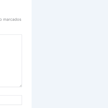
ão marcados