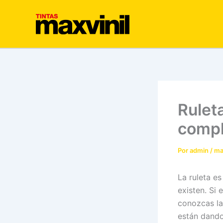
Ir
para
o
conteúdo
Rulet
compl
Por
admin
/
ma
La ruleta e
existen. Si
conozcas la
están dando