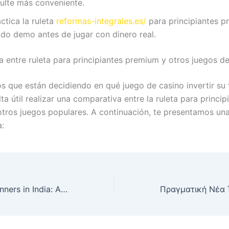
sulte más conveniente.
ctica la ruleta
reformas-integrales.es/
para principiantes 
do demo antes de jugar con dinero real.
 entre ruleta para principiantes premium y otros juegos d
os que están decidiendo en qué juego de casino invertir su
lta útil realizar una comparativa entre la ruleta para princip
tros juegos populares. A continuación, te presentamos una
:
Roulette for Beginners in India: A Risk-Free Guide