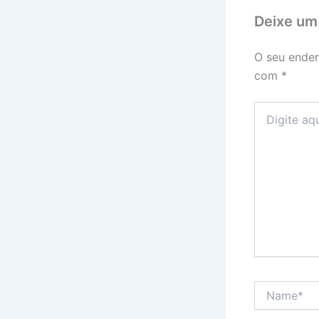
Deixe um
O seu ender
com
*
Digite
aqui...
Name*